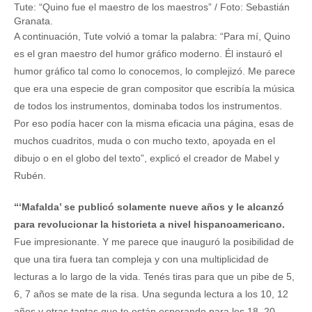
Tute: “Quino fue el maestro de los maestros” / Foto: Sebastián
Granata.
A continuación, Tute volvió a tomar la palabra: “Para mí, Quino
es el gran maestro del humor gráfico moderno. Él instauró el
humor gráfico tal como lo conocemos, lo complejizó. Me parece
que era una especie de gran compositor que escribía la música
de todos los instrumentos, dominaba todos los instrumentos.
Por eso podía hacer con la misma eficacia una página, esas de
muchos cuadritos, muda o con mucho texto, apoyada en el
dibujo o en el globo del texto”, explicó el creador de Mabel y
Rubén.
“‘Mafalda’ se publicó solamente nueve años y le alcanzó
para revolucionar la historieta a nivel hispanoamericano.
Fue impresionante. Y me parece que inauguró la posibilidad de
que una tira fuera tan compleja y con una multiplicidad de
lecturas a lo largo de la vida. Tenés tiras para que un pibe de 5,
6, 7 años se mate de la risa. Una segunda lectura a los 10, 12
años y otras tantas que te están esperando para los 18, 20