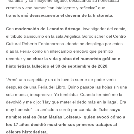
“Mafalda” y su influyente legado, destacando su honestidad
creativa y ese humor “tan inteligente y reflexivo” que
transformó decisivamente el devenir de la historieta.
Con
moderación de Leandro Arteaga
, investigador del comic,
el tributo transcurrió en la sala Angélica Gorodischer del Centro
Cultural Roberto Fontanarrosa -donde se despliega por estos
días la Feria- como un intercambio emotivo que permitió
recordar y
celebrar la vida y obra del humorista gráfico e
historietista fallecido el 30 de septiembre de 2020.
“Armé una carpetita y un día tuve la suerte de poder verlo
después de una Feria del Libro. Quino pasaba las hojas sin una
sola mueca, inexpresivo. Yo temblaba. Cuando terminó me la
devolvió y me dijo: ‘Hay que meter el dedo más en la llaga’. Era
muy honesto”. La anécdota corrió por cuenta de
Tute -cuyo
nombre real es Juan Matías Loiseau-, quien evocó cómo a
los 17 años decidió mostrarle sus primeros trabajos al
célebre historietista.