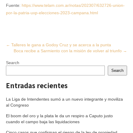
Fuente:
https://www.telam.com.ar/notas/202307/632726-union-
por-la-patria-uxp-elecciones-2023-campana.html
Post
←
Talleres le gana a Godoy Cruz y se acerca a la punta
Boca recibe a Sarmiento con la misión de volver al triunfo
→
navigation
Search
Search
Entradas recientes
La Liga de Intendentes sumó a un nuevo integrante y moviliza
al Congreso
El boom del oro y la plata le da un respiro a Caputo justo
cuando el campo baja las liquidaciones
Cinco casos que confirman el riesgo de la ley de propiedad