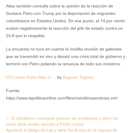
Atlas también consulta sobre la opinión de la reacción de
Gustavo Petro con Trump por la deportación de migrantes
colombianos en Estados Unidos. En ese punto, el 74 por ciento
evaluó negativamente la reacción del jefe de estado contra un
24,8 que lo respalda.
La encuesta no tuvo en cuenta la insólita reunión de gabinete
que se transmitió en vivo y desató una crisis total de gobierno y
terminó con Petro pidiendo la renuncia de todo sus ministros.
CO Latam Pulse Atlas & …
by
Augusto Taglioni
Fuente:
https://www.lapoliticaonline.com/files/rss/ultimasnoticias.xml
Post
←
El oficialismo consiguió quórum sin problemas y tiene los
votos darle media sanción a Ficha Limpia
navigation
Apareció el pliego de Lijo y tiene las firmas de la esposa de