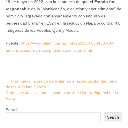
19 de mayo de 2022, con la sentencia de que
el Estado fue
responsable
de la “planificación, ejecución y encubrimiento” del
homicidio “agravado con ensañamiento con impulso de
perversidad brutal” en 1924 en la reducción Napalpí contra 400
indígenas de los Pueblos Qom y Moqoit.
Fuente:
https://www.telam.com.ar/notas/202307/634383-99-
anos-masacre-de-napalpi-acto-sitio-historico.html
Post
←
Una nueva incursión de Nolan en el espectacularidad pero
desde el relato clásico
navigation
Defensa y Justicia, con lo justo, venció a Centro Español en La
Plata
→
Search
Search