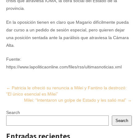
crisis que atraviesa IOMA, la obra social del Estado de la
provincia.
En la oposición tienen en claro que Magario difícilmente pueda
dar curso a un pedido de sesión especial, pero quieren dejar
una posición sentada ante la parálisis que atraviesa la Cámara
Alta.
Fuente:
https://www.lapoliticaonline.com/files/rss/ultimasnoticias.xml
Post
←
Patricia le ofreció su renuncia a Milei y Fantino la destrozó:
“El único esencial es Milei”
navigation
Milei: “Intentaron un golpe de Estado y les salió mal”
→
Search
Search
Entradas recientes