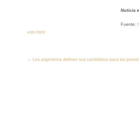
Noticia 
Fuente:
h
voto.html
Post
←
Los argentinos definen sus candidatos para las presid
navigation