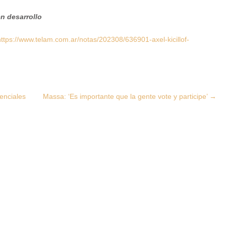
en desarrollo
ttps://www.telam.com.ar/notas/202308/636901-axel-kicillof-
enciales
Massa: ‘Es importante que la gente vote y participe’
→