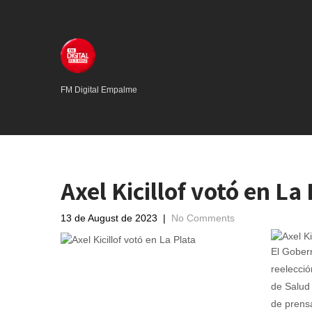
FM Digital Empalme
Axel Kicillof votó en La
13 de August de 2023
|
No Comments
El Gobern
reelecció
de Salud 
de prensa