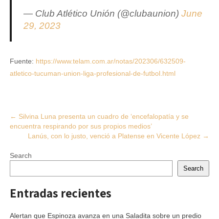
— Club Atlético Unión (@clubaunion)
June
29, 2023
Fuente:
https://www.telam.com.ar/notas/202306/632509-
atletico-tucuman-union-liga-profesional-de-futbol.html
Post
←
Silvina Luna presenta un cuadro de ‘encefalopatía y se
encuentra respirando por sus propios medios’
navigation
Lanús, con lo justo, venció a Platense en Vicente López
→
Search
Search
Entradas recientes
Alertan que Espinoza avanza en una Saladita sobre un predio