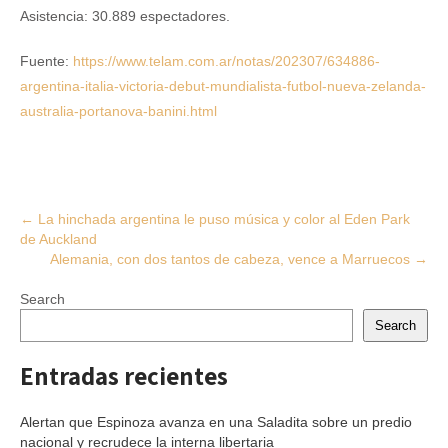
Asistencia: 30.889 espectadores.
Fuente:
https://www.telam.com.ar/notas/202307/634886-
argentina-italia-victoria-debut-mundialista-futbol-nueva-zelanda-
australia-portanova-banini.html
Post
←
La hinchada argentina le puso música y color al Eden Park
de Auckland
navigation
Alemania, con dos tantos de cabeza, vence a Marruecos
→
Search
Search
Entradas recientes
Alertan que Espinoza avanza en una Saladita sobre un predio
nacional y recrudece la interna libertaria