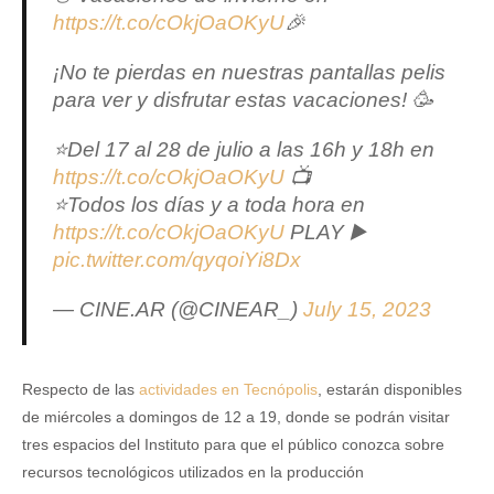
https://t.co/cOkjOaOKyU
🎉
¡No te pierdas en nuestras pantallas pelis
para ver y disfrutar estas vacaciones! 🥳
⭐️Del 17 al 28 de julio a las 16h y 18h en
https://t.co/cOkjOaOKyU
📺
⭐Todos los días y a toda hora en
https://t.co/cOkjOaOKyU
PLAY ▶️
pic.twitter.com/qyqoiYi8Dx
— CINE.AR (@CINEAR_)
July 15, 2023
Respecto de las
actividades en Tecnópolis
, estarán disponibles
de miércoles a domingos de 12 a 19, donde se podrán visitar
tres espacios del Instituto para que el público conozca sobre
recursos tecnológicos utilizados en la producción