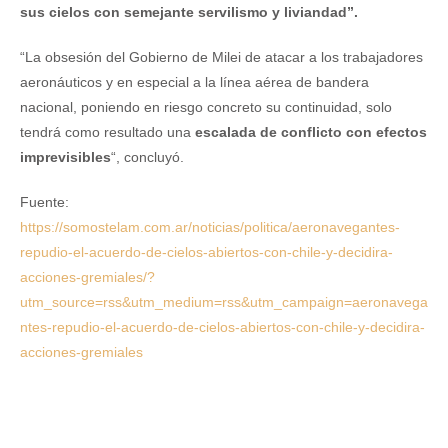
sus cielos con semejante servilismo y liviandad”.
“La obsesión del Gobierno de Milei de atacar a los trabajadores
aeronáuticos y en especial a la línea aérea de bandera
nacional, poniendo en riesgo concreto su continuidad, solo
tendrá como resultado una
escalada de conflicto con efectos
imprevisibles
“, concluyó.
Fuente:
https://somostelam.com.ar/noticias/politica/aeronavegantes-
repudio-el-acuerdo-de-cielos-abiertos-con-chile-y-decidira-
acciones-gremiales/?
utm_source=rss&utm_medium=rss&utm_campaign=aeronavega
ntes-repudio-el-acuerdo-de-cielos-abiertos-con-chile-y-decidira-
acciones-gremiales