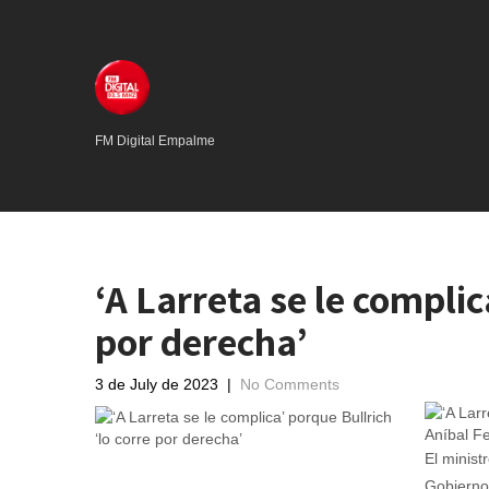
FM Digital Empalme
‘A Larreta se le complic
por derecha’
3 de July de 2023
|
No Comments
Aníbal Fe
El minist
Gobierno 