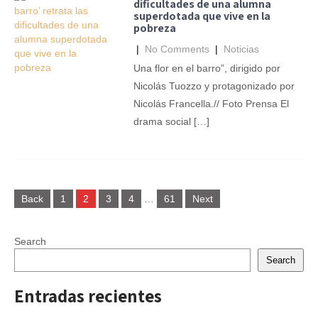
dificultades de una alumna
superdotada que vive en la
pobreza
|
No Comments
|
Noticias
Una flor en el barro”, dirigido por
Nicolás Tuozzo y protagonizado por
Nicolás Francella.// Foto Prensa El
drama social […]
Posts
Back
1
2
3
4
…
61
Next
navigation
Search
Search
Entradas recientes