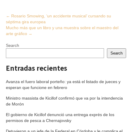
Post
←
Rosario Smowing, ‘un accidente musical’ cursando su
séptima gira europea
navigation
Mucho más que un libro y una muestra sobre el maestro del
arte gráfico
→
Search
Search
Entradas recientes
Avanza el fuero laboral porteño: ya está el listado de jueces y
esperan que funcione en febrero
Ministro massista de Kicillof confirmó que va por la intendencia
de Morón
El gobierno de Kicillof denunció una entrega exprés de los
permisos de pesca a Chernajovsky
Detuvieron a un jefe de la Federal en Córdoba y le complica el