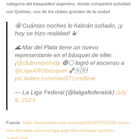
categoría del básquetbol argentino, donde compartirá actividad
con Quilmes, uno de los clubes grandes de la ciudad.
🤩 Cuántas noches lo habrán soñado, ¡y
hoy se hizo realidad! 💫
🌊 Mar del Plata tiene un nuevo
representante en el básquet de elite:
¡
@clubunionmdp
🔵⚪️ logró el ascenso a
@LigaARGbasquet
🏀🇦🇷!
pic.twitter.com/mwGT1smBme
— La Liga Federal (@laligafederalok)
July
8, 2023
Fuente:
https://www.telam.com.ar/notas/202307/633340-union-
mar-del-plata-ascenso-liga-argentina-basquet-sportivo-
suardi.html