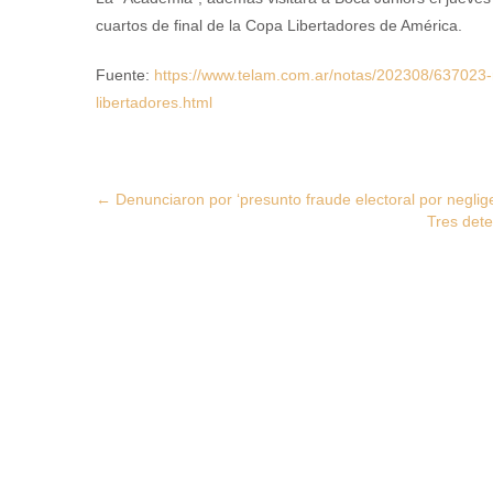
cuartos de final de la Copa Libertadores de América.
Fuente:
https://www.telam.com.ar/notas/202308/637023-r
libertadores.html
Post
←
Denunciaron por ‘presunto fraude electoral por neglig
Tres dete
navigation