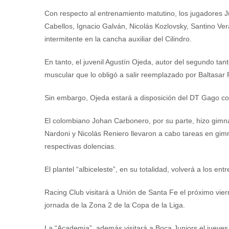
Con respecto al entrenamiento matutino, los jugadores J
Cabellos, Ignacio Galván, Nicolás Kozlovsky, Santino Vera
intermitente en la cancha auxiliar del Cilindro.
En tanto, el juvenil Agustín Ojeda, autor del segundo tant
muscular que lo obligó a salir reemplazado por Baltasar
Sin embargo, Ojeda estará a disposición del DT Gago con
El colombiano Johan Carbonero, por su parte, hizo gimn
Nardoni y Nicolás Reniero llevaron a cabo tareas en gimn
respectivas dolencias.
El plantel “albiceleste”, en su totalidad, volverá a los en
Racing Club visitará a Unión de Santa Fe el próximo vie
jornada de la Zona 2 de la Copa de la Liga.
La “Academia”, además visitará a Boca Juniors el jueves