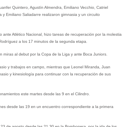
uanfer Quintero, Agustín Almendra, Emiliano Vecchio, Catriel
 y Emiliano Saliadarre realizaron gimnasia y un circuito
o ante Atlético Nacional, hizo tareas de recuperación por la molestia
 Rodríguez a los 17 minutos de la segunda etapa.
 miras al debut por la Copa de la Liga y ante Boca Juniors.
asio y trabajos en campo, mientras que Leonel Miranda, Juan
asio y kinesiología para continuar con la recuperación de sus
trenamientos este martes desde las 9 en el Cilindro.
rnes desde las 19 en un encuentro correspondiente a la primera
 23 de agosto desde las 21.30 en la Bombonera, por la ida de los