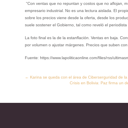
“Con ventas que no repuntan y costos que no aflojan, 
empresario industrial. No es una lectura aislada. El prop
sobre los precios viene desde la oferta, desde los produ
suele sostener el Gobierno, tal como reveló el periodis
La foto final es la de la estanflación. Ventas en baja. 
por volumen o ajustar márgenes. Precios que suben con 
Fuente: https://www.lapoliticaonline.com/files/rss/ultimasn
Post
←
Karina se queda con el área de Ciberserguridad de l
Crisis en Bolivia: Paz firma un 
navigation