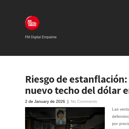
FM Digital Empalme
Riesgo de estanflación:
nuevo techo del dólar 
2 de January de 2026
|
No Comments
Las venta
defensiv
por preci