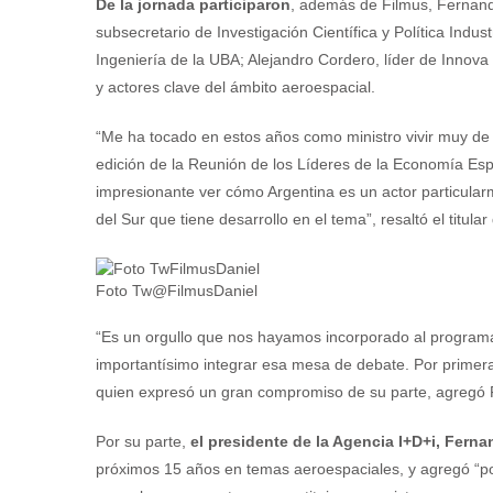
De la jornada participaron
, además de Filmus, Fernand
subsecretario de Investigación Científica y Política Indu
Ingeniería de la UBA; Alejandro Cordero, líder de Innov
y actores clave del ámbito aeroespacial.
“Me ha tocado en estos años como ministro vivir muy de 
edición de la Reunión de los Líderes de la Economía Espa
impresionante ver cómo Argentina es un actor particula
del Sur que tiene desarrollo en el tema”, resaltó el titula
Foto Tw@FilmusDaniel
“Es un orgullo que nos hayamos incorporado al program
importantísimo integrar esa mesa de debate. Por primera 
quien expresó un gran compromiso de su parte, agregó 
Por su parte,
el presidente de la Agencia I+D+i, Ferna
próximos 15 años en temas aeroespaciales, y agregó “