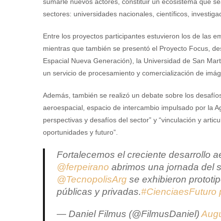
sumarle nuevos actores, constituir un ecosistema que se
sectores: universidades nacionales, científicos, investiga
Entre los proyectos participantes estuvieron los de las
mientras que también se presentó el Proyecto Focus, de
Espacial Nueva Generación), la Universidad de San Mar
un servicio de procesamiento y comercialización de imáge
Además, también se realizó un debate sobre los desafío
aeroespacial, espacio de intercambio impulsado por la Age
perspectivas y desafíos del sector” y “vinculación y artic
oportunidades y futuro”.
Fortalecemos el creciente desarrollo a
@ferpeirano
abrimos una jornada del se
@TecnopolisArg
se exhibieron prototi
públicas y privadas.
#CienciaesFuturo
— Daniel Filmus (@FilmusDaniel)
Augu