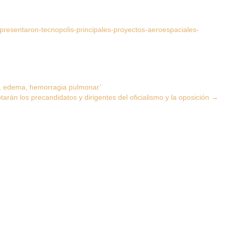
resentaron-tecnopolis-principales-proyectos-aeroespaciales-
n, edema, hemorragia pulmonar’
arán los precandidatos y dirigentes del oficialismo y la oposición
→