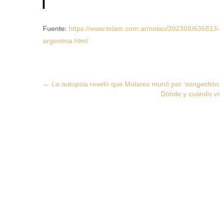
Fuente:
https://www.telam.com.ar/notas/202308/636813-p
argentina.html
Post
←
La autopsia reveló que Molares murió por ‘congestió
Dónde y cuándo vot
navigation