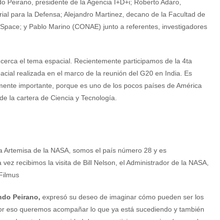
o Peirano, presidente de la Agencia I+D+i; Roberto Adaro,
strial para la Defensa; Alejandro Martinez, decano de la Facultad de
a Space; y Pablo Marino (CONAE) junto a referentes, investigadores
cerca el tema espacial. Recientemente participamos de la 4ta
cial realizada en el marco de la reunión del G20 en India. Es
rmente importante, porque es uno de los pocos países de América
r de la cartera de Ciencia y Tecnología.
a Artemisa de la NASA, somos el país número 28 y es
vez recibimos la visita de Bill Nelson, el Administrador de la NASA,
Filmus
ndo Peirano,
expresó su deseo de imaginar cómo pueden ser los
por eso queremos acompañar lo que ya está sucediendo y también