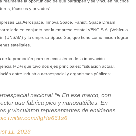
a realmente la oportunidad de que participen y se vinculen muchos
dores, técnicos y privados”.
 empresas Lía Aerospace, Innova Space, Faniot, Space Dream,
sarrollado en conjunto por la empresa estatal VENG S.A. (Vehículo
tín (UNSAM) y la empresa Space Sur, que tiene como misión lograr
nes satelitales.
s de la promoción para un ecosistema de la innovación
ncia I+D+i que tuvo dos ejes principales: “situación actual,
ulación entre industria aeroespacial y organismos públicos:
eroespacial nacional 🛰️ En ese marco, con
ctor que fabrica pico y nanosatélites. En
pos y vincularon representantes de entidades
pic.twitter.com/IIgHe661s6
st 11, 2023