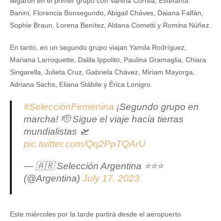
llegaron en el primer grupo con Vanina Correa, Estefanía
Banini, Florencia Bonsegundo, Abigail Cháves, Daiana Falfán,
Sophie Braun, Lorena Benítez, Aldana Cometti y Romina Núñez.
En tanto, en un segundo grupo viajan Yamila Rodríguez,
Mariana Larroquette, Dalila Ippolito, Paulina Gramaglia, Chiara
Singarella, Julieta Cruz, Gabriela Chávez, Miriam Mayorga,
Adriana Sachs, Eliana Stábile y Érica Lonigro.
#SelecciónFemenina
¡Segundo grupo en
marcha! 🫡 Sigue el viaje hacia tierras
mundialistas 🛫
pic.twitter.com/Qq2PpTQArU
— 🇦🇷 Selección Argentina ⭐⭐⭐
(@Argentina)
July 17, 2023
Este miércoles por la tarde partirá desde el aeropuerto