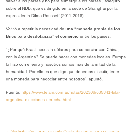
salvar a los países y no para sumergir a los países”, aseguró
sobre el NDB, que es dirigido en la sede de Shanghai por la
expresidenta Dilma Rousseff (2011-2016).
Volvió a repetir la necesidad de
una “moneda propia de los
Brics para desdolarizar” el comercio
entre los países.
“¿Por qué Brasil necesita dólares para comerciar con China,
con la Argentina? Se puede hacer con monedas locales. Europa
lo hizo con el euro y nosotros somos más de la mitad de la
humanidad. Por ello es que digo que debemos discutir, tener
una moneda para negociar entre nosotros”, apuntó.
Fuente:
https://www.telam.com.ar/notas/202308/635841-lula-
argentina-elecciones-derecha.html
Post
←
Sin licitación Larreta alquiló Costa Salguero para su centro