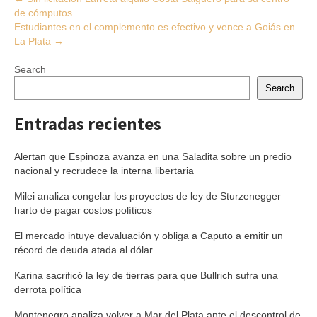
de cómputos
navigation
Estudiantes en el complemento es efectivo y vence a Goiás en
La Plata
→
Search
Search
Entradas recientes
Alertan que Espinoza avanza en una Saladita sobre un predio
nacional y recrudece la interna libertaria
Milei analiza congelar los proyectos de ley de Sturzenegger
harto de pagar costos políticos
El mercado intuye devaluación y obliga a Caputo a emitir un
récord de deuda atada al dólar
Karina sacrificó la ley de tierras para que Bullrich sufra una
derrota política
Montenegro analiza volver a Mar del Plata ante el descontrol de