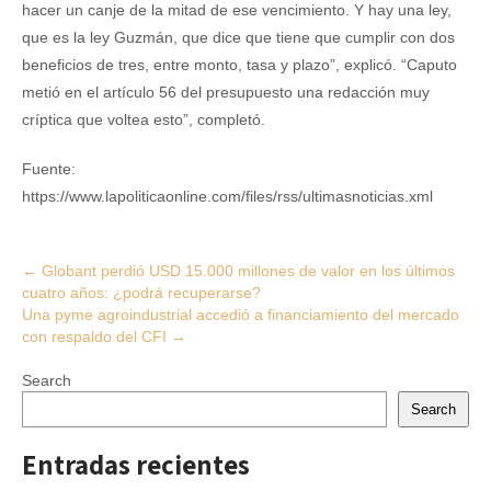
hacer un canje de la mitad de ese vencimiento. Y hay una ley,
que es la ley Guzmán, que dice que tiene que cumplir con dos
beneficios de tres, entre monto, tasa y plazo”, explicó. “Caputo
metió en el artículo 56 del presupuesto una redacción muy
críptica que voltea esto”, completó.
Fuente:
https://www.lapoliticaonline.com/files/rss/ultimasnoticias.xml
Post
←
Globant perdió USD 15.000 millones de valor en los últimos
cuatro años: ¿podrá recuperarse?
navigation
Una pyme agroindustrial accedió a financiamiento del mercado
con respaldo del CFI
→
Search
Search
Entradas recientes