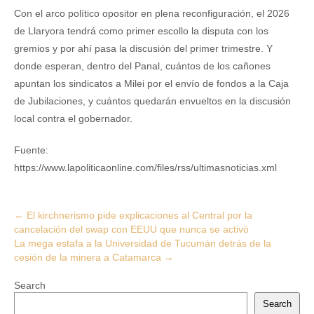
Con el arco político opositor en plena reconfiguración, el 2026
de Llaryora tendrá como primer escollo la disputa con los
gremios y por ahí pasa la discusión del primer trimestre. Y
donde esperan, dentro del Panal, cuántos de los cañones
apuntan los sindicatos a Milei por el envío de fondos a la Caja
de Jubilaciones, y cuántos quedarán envueltos en la discusión
local contra el gobernador.
Fuente:
https://www.lapoliticaonline.com/files/rss/ultimasnoticias.xml
Post
←
El kirchnerismo pide explicaciones al Central por la
cancelación del swap con EEUU que nunca se activó
navigation
La mega estafa a la Universidad de Tucumán detrás de la
cesión de la minera a Catamarca
→
Search
Search