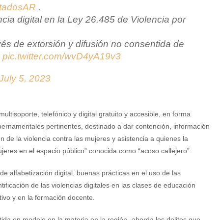
tadosAR
.
cia digital en la Ley 26.485 de Violencia por
avés de extorsión y difusión no consentida de
s
pic.twitter.com/wvD4yA19v3
July 5, 2023
ultisoporte, telefónico y digital gratuito y accesible, en forma
ubernamentales pertinentes, destinado a dar contención, información
de la violencia contra las mujeres y asistencia a quienes la
ujeres en el espacio público” conocida como “acoso callejero”.
 alfabetización digital, buenas prácticas en el uso de las
ificación de las violencias digitales en las clases de educación
tivo y en la formación docente.
da en modelo en la materia en la región- aborda los delitos que