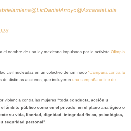
brielamlena
@LicDanielArroyo
@AscarateLidia
2023
a el nombre de una ley mexicana impulsada por la activista
Olimpia
edad civil nucleadas en un colectivo denominado
“Campaña contra la
 de distintas acciones, que incluyeron
una campaña online de
por violencia contra las mujeres
“toda conducta, acción u
n el ámbito público como en el privado, en el plano analógico o
cte su vida, libertad, dignidad, integridad física, psicológica,
su seguridad personal”
.