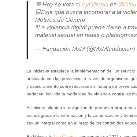
💜 Hoy se vota
#LeyOlimpia
en
@Dipu
💻Esta que busca incorporar a la violen
Motivos de Género
‼️La violencia digital puede darse a tr
material sexual en redes o plataforma
— Fundación MxM (@MxMfundacion)
La iniciativa establece la implementación de “un servicio m
articulada con las provincias, a través de organismos g
y asesoramiento sobre recursos en materia de prevención 
padecen, incluida la modalidad de violencia contra las m
Asimismo, plantea la obligación de promover programas de
tecnologías de la información y la comunicación y de ident
sexual integral como en el resto de los contenidos educa
En México, la
Ley Olimpia
-sancionada en 2021 y converti