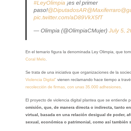
#LeyOlimpia
¡es el primer
paso!
@DiputadosAR
@Maxiferraro
@ga
pic.twitter.com/aD89VkX5fT
— Olimpia (@OlimpiaCMujer)
July 5, 
En el temario figura la denominada Ley Olimpia, que tom
Coral Melo
.
Se trata de una iniciativa que organizaciones de la soci
Violencia Digital”
vienen reclamando hace tiempo a través
recolección de firmas, con unas 35.000 adhesiones
.
El proyecto de violencia digital plantea que se entiende 
omisión, que, de manera directa o indirecta, tanto e
virtual, basada en una relación desigual de poder, afe
sexual, económica o patrimonial, como así también 