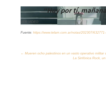
“Hoy por tí, mañana
VER VIDEO
Fuente:
https://www.telam.com.ar/notas/202307/632771-h
Post
←
Mueren ocho palestinos en un vasto operativo militar d
La Sinfónica Rock, un
navigation