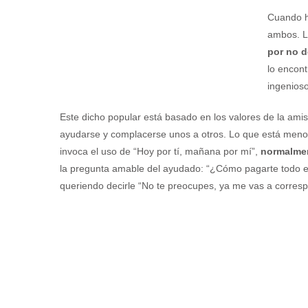
Cuando h
ambos. L
por no d
lo encon
ingenioso
Este dicho popular está basado en los valores de la amist
ayudarse y complacerse unos a otros. Lo que está menos
invoca el uso de “Hoy por tí, mañana por mí”,
normalmen
la pregunta amable del ayudado: “¿Cómo pagarte todo e
queriendo decirle “No te preocupes, ya me vas a corres