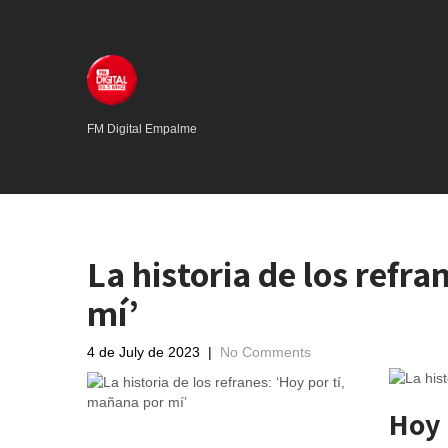
FM Digital Empalme
La historia de los refr
mí’
4 de July de 2023
|
No Comments
Hoy 