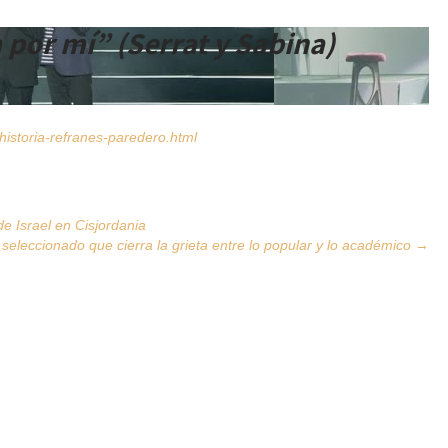
 por mí” (Serrat y Sabina)
istoria-refranes-paredero.html
e Israel en Cisjordania
 seleccionado que cierra la grieta entre lo popular y lo académico
→