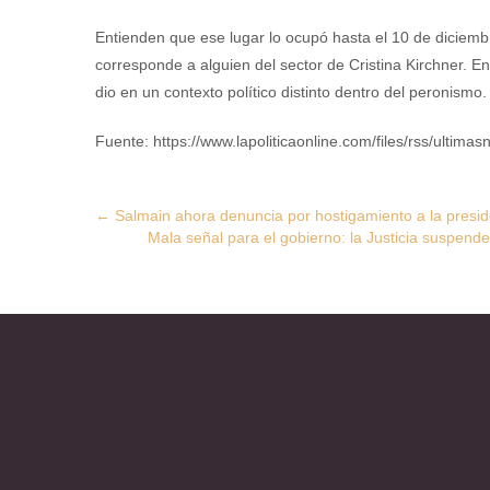
Entienden que ese lugar lo ocupó hasta el 10 de diciembr
corresponde a alguien del sector de Cristina Kirchner. E
dio en un contexto político distinto dentro del peronismo.
Fuente: https://www.lapoliticaonline.com/files/rss/ultimasn
Post
←
Salmain ahora denuncia por hostigamiento a la presi
Mala señal para el gobierno: la Justicia suspende
navigation