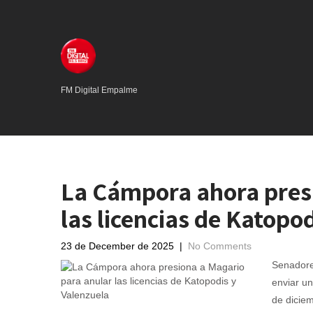
FM Digital Empalme
La Cámpora ahora pres
las licencias de Katopo
23 de December de 2025
|
No Comments
Senadores
enviar un
de diciem