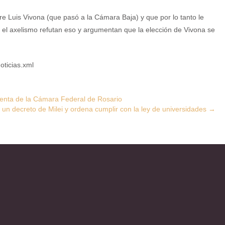
e Luis Vivona (que pasó a la Cámara Baja) y que por lo tanto le
n el axelismo refutan eso y argumentan que la elección de Vivona se
oticias.xml
denta de la Cámara Federal de Rosario
 un decreto de Milei y ordena cumplir con la ley de universidades
→