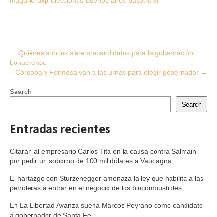
magario-uxp-elecciones-buenos-aires-paso.html
Post
←
Quiénes son los siete precandidatos para la gobernación
bonaerense
navigation
Córdoba y Formosa van a las urnas para elegir gobernador
→
Search
Search
Entradas recientes
Citarán al empresario Carlos Tita en la causa contra Salmain
por pedir un soborno de 100 mil dólares a Vaudagna
El hartazgo con Sturzenegger amenaza la ley que habilita a las
petroleras a entrar en el negocio de los biocombustibles
En La Libertad Avanza suena Marcos Peyrano como candidato
a gobernador de Santa Fe