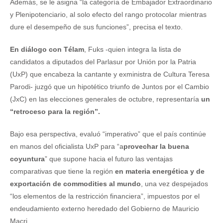
Además, se le asigna “la categoría de Embajador Extraordinario
y Plenipotenciario, al solo efecto del rango protocolar mientras
dure el desempeño de sus funciones”, precisa el texto.
En diálogo con Télam
, Fuks -quien integra la lista de
candidatos a diputados del Parlasur por Unión por la Patria
(UxP) que encabeza la cantante y exministra de Cultura Teresa
Parodi- juzgó que un hipotético triunfo de Juntos por el Cambio
(JxC) en las elecciones generales de octubre, representaría
un
“retroceso para la región”.
Bajo esa perspectiva, evaluó “imperativo” que el país continúe
en manos del oficialista UxP para “a
provechar la buena
coyuntura
” que supone hacia el futuro las ventajas
comparativas que tiene la región
en materia energética y de
exportación de commodities al mundo
, una vez despejados
“los elementos de la restricción financiera”, impuestos por el
endeudamiento externo heredado del Gobierno de Mauricio
Macri.