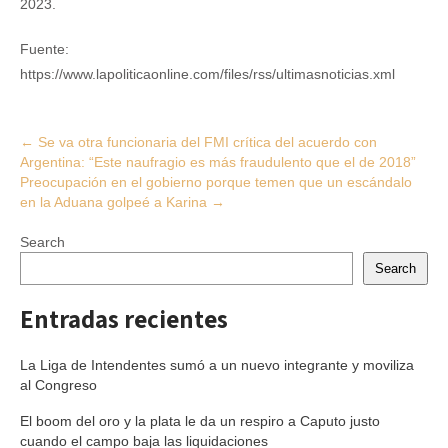
2023.
Fuente:
https://www.lapoliticaonline.com/files/rss/ultimasnoticias.xml
Post
←
Se va otra funcionaria del FMI crítica del acuerdo con
Argentina: “Este naufragio es más fraudulento que el de 2018”
navigation
Preocupación en el gobierno porque temen que un escándalo
en la Aduana golpeé a Karina
→
Search
Search
Entradas recientes
La Liga de Intendentes sumó a un nuevo integrante y moviliza
al Congreso
El boom del oro y la plata le da un respiro a Caputo justo
cuando el campo baja las liquidaciones