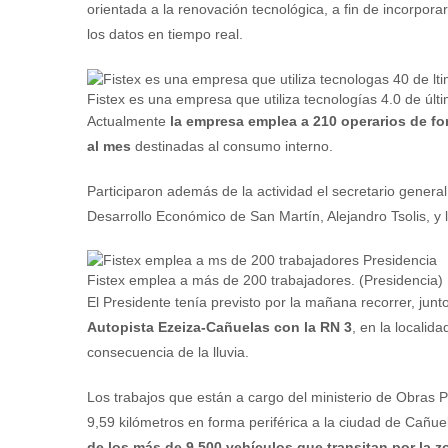
orientada a la renovación tecnológica, a fin de incorpora
los datos en tiempo real.
Fistex es una empresa que utiliza tecnologías 4.0 de últ
Actualmente
la empresa emplea a 210 operarios de for
al mes
destinadas al consumo interno.
Participaron además de la actividad el secretario general 
Desarrollo Económico de San Martín, Alejandro Tsolis, y l
Fistex emplea a más de 200 trabajadores. (Presidencia)
El Presidente tenía previsto por la mañana recorrer, junt
Autopista Ezeiza-Cañuelas con la RN 3
, en la locali
consecuencia de la lluvia.
Los trabajos que están a cargo del ministerio de Obras 
9,59 kilómetros en forma periférica a la ciudad de Cañu
de los más de 9.500 vehículos que transitan por la z