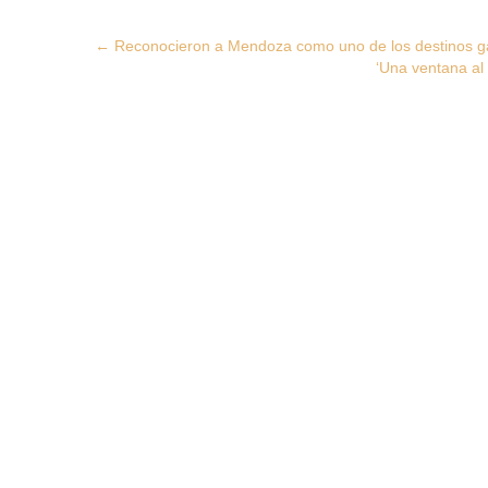
Post
←
Reconocieron a Mendoza como uno de los destinos g
‘Una ventana al
navigation