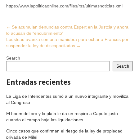
https://www.lapoliticaonline.com/files/rss/ultimasnoticias.xml
Post
←
Se acumulan denuncias contra Espert en la Justcia y ahora
lo acusan de “encubrimiento”
navigation
Lousteau avanza con una maniobra para echar a Francos por
suspender la ley de discapacitados
→
Search
Search
Entradas recientes
La Liga de Intendentes sumó a un nuevo integrante y moviliza
al Congreso
El boom del oro y la plata le da un respiro a Caputo justo
cuando el campo baja las liquidaciones
Cinco casos que confirman el riesgo de la ley de propiedad
privada de Milei