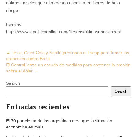
dólares, niveles que el mercado asocia a emisores de bajo
riesgo.
Fuente:
https://www.lapoliticaonline.com/files/rss/ultimasnoticias.xml
Post
←
Tesla, Coca-Cola y Nestlé presionan a Trump para frenar los
aranceles contra Brasil
navigation
El Central lanza un escudo de medidas para contener la presión
sobre el dólar
→
Search
Search
Entradas recientes
El 70 por ciento de los argentinos cree que la situación
económica es mala