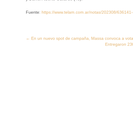
Fuente:
https://www.telam.com.ar/notas/202308/636141-c
Post
←
En un nuevo spot de campaña, Massa convoca a votar b
Entregaron 230
navigation