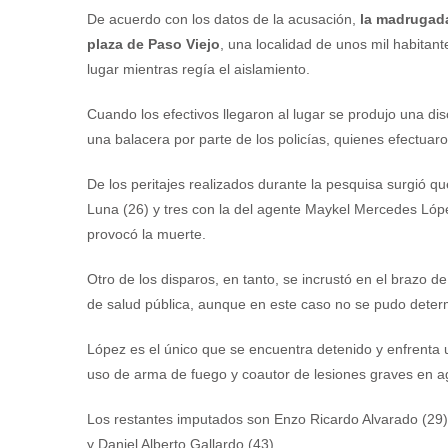
De acuerdo con los datos de la acusación,
la madrugada
plaza de Paso Viejo
, una localidad de unos mil habitan
lugar mientras regía el aislamiento.
Cuando los efectivos llegaron al lugar se produjo una di
una balacera por parte de los policías, quienes efectuar
De los peritajes realizados durante la pesquisa surgió qu
Luna (26) y tres con la del agente Maykel Mercedes López
provocó la muerte.
Otro de los disparos, en tanto, se incrustó en el brazo d
de salud pública, aunque en este caso no se pudo determi
López es el único que se encuentra detenido y enfrenta u
uso de arma de fuego y coautor de lesiones graves en a
Los restantes imputados son Enzo Ricardo Alvarado (29)
y Daniel Alberto Gallardo (43).