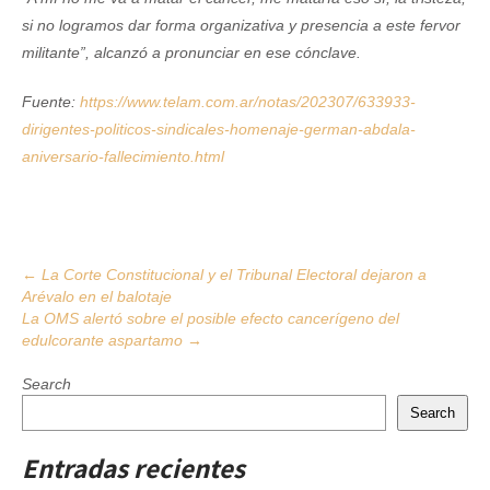
si no logramos dar forma organizativa y presencia a este fervor
militante”, alcanzó a pronunciar en ese cónclave.
Fuente:
https://www.telam.com.ar/notas/202307/633933-
dirigentes-politicos-sindicales-homenaje-german-abdala-
aniversario-fallecimiento.html
Post
←
La Corte Constitucional y el Tribunal Electoral dejaron a
Arévalo en el balotaje
navigation
La OMS alertó sobre el posible efecto cancerígeno del
edulcorante aspartamo
→
Search
Search
Entradas recientes