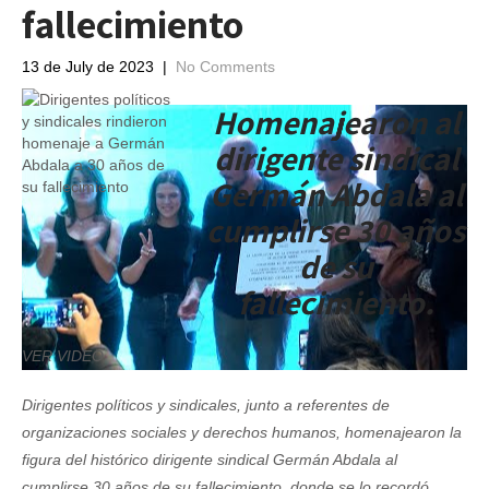
fallecimiento
13 de July de 2023
|
No Comments
Homenajearon al
dirigente sindical
Germán Abdala al
cumplirse 30 años
de su
fallecimiento.
VER VIDEO
Dirigentes políticos y sindicales, junto a referentes de
organizaciones sociales y derechos humanos, homenajearon la
figura del histórico dirigente sindical Germán Abdala al
cumplirse 30 años de su fallecimiento, donde se lo recordó