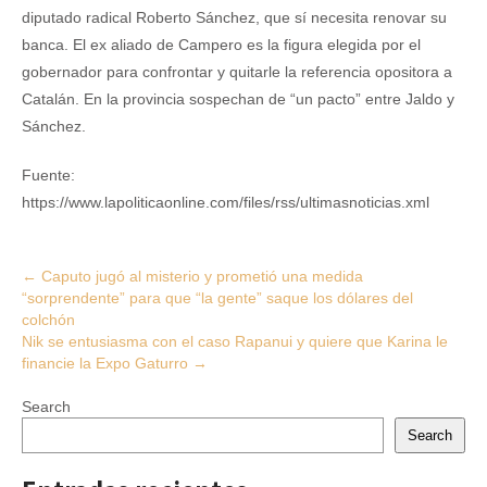
diputado radical Roberto Sánchez, que sí necesita renovar su
banca. El ex aliado de Campero es la figura elegida por el
gobernador para confrontar y quitarle la referencia opositora a
Catalán. En la provincia sospechan de “un pacto” entre Jaldo y
Sánchez.
Fuente:
https://www.lapoliticaonline.com/files/rss/ultimasnoticias.xml
Post
←
Caputo jugó al misterio y prometió una medida
“sorprendente” para que “la gente” saque los dólares del
navigation
colchón
Nik se entusiasma con el caso Rapanui y quiere que Karina le
financie la Expo Gaturro
→
Search
Search