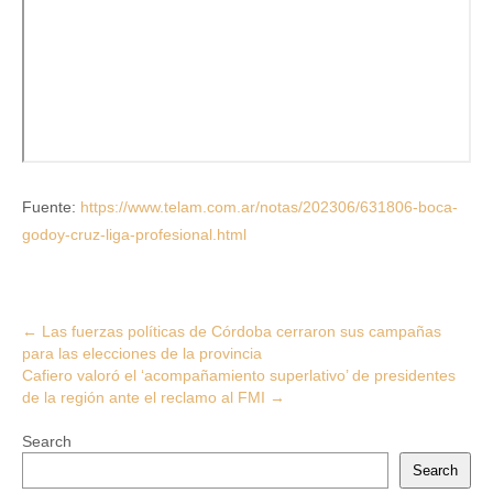
Fuente:
https://www.telam.com.ar/notas/202306/631806-boca-
godoy-cruz-liga-profesional.html
Post
←
Las fuerzas políticas de Córdoba cerraron sus campañas
para las elecciones de la provincia
navigation
Cafiero valoró el ‘acompañamiento superlativo’ de presidentes
de la región ante el reclamo al FMI
→
Search
Search