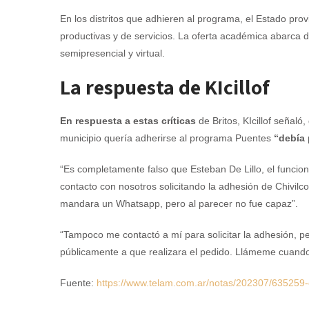
En los distritos que adhieren al programa, el Estado provi
productivas y de servicios. La oferta académica abarca d
semipresencial y virtual.
La respuesta de KIcillof
En respuesta a estas críticas
de Britos, KIcillof señaló,
municipio quería adherirse al programa Puentes
“debía 
“Es completamente falso que Esteban De Lillo, el funcio
contacto con nosotros solicitando la adhesión de Chivil
mandara un Whatsapp, pero al parecer no fue capaz”.
“Tampoco me contactó a mí para solicitar la adhesión, p
públicamente a que realizara el pedido. Llámeme cuando q
Fuente:
https://www.telam.com.ar/notas/202307/635259-car