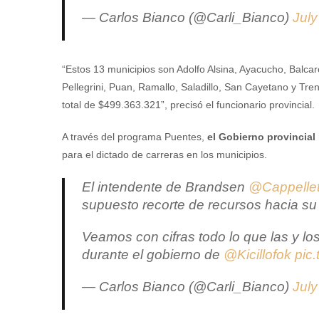
— Carlos Bianco (@Carli_Bianco)
July
“Estos 13 municipios son Adolfo Alsina, Ayacucho, Balcar
Pellegrini, Puan, Ramallo, Saladillo, San Cayetano y Tr
total de $499.363.321”, precisó el funcionario provincial.
A través del programa Puentes,
el Gobierno provincial
para el dictado de carreras en los municipios.
El intendente de Brandsen
@Cappellet
supuesto recorte de recursos hacia su m
Veamos con cifras todo lo que las y l
durante el gobierno de
@Kicillofok
pic
— Carlos Bianco (@Carli_Bianco)
July