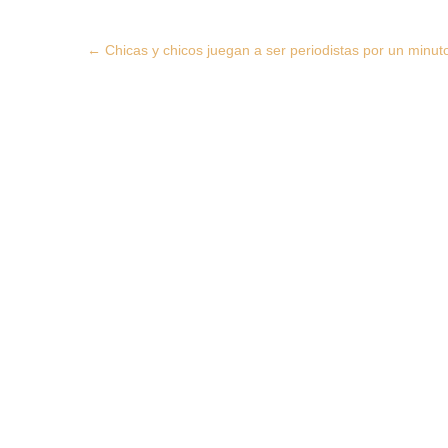
Post
←
Chicas y chicos juegan a ser periodistas por un minut
navigation