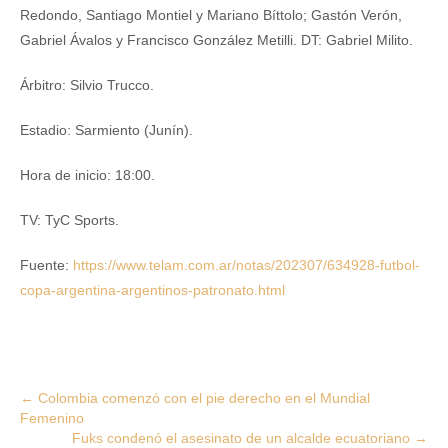
Redondo, Santiago Montiel y Mariano Bíttolo; Gastón Verón,
Gabriel Ávalos y Francisco González Metilli. DT: Gabriel Milito.
Árbitro: Silvio Trucco.
Estadio: Sarmiento (Junín).
Hora de inicio: 18:00.
TV: TyC Sports.
Fuente:
https://www.telam.com.ar/notas/202307/634928-futbol-
copa-argentina-argentinos-patronato.html
Post
←
Colombia comenzó con el pie derecho en el Mundial
Femenino
navigation
Fuks condenó el asesinato de un alcalde ecuatoriano
→