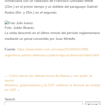
consecutiva con un cabezazo de Francisco González Metilli
(22m.) en el primer tiempo y un doblete del paraguayo Gabriel
Ávalos (8m. y 25m.) en el segundo.
Foto: Julián Álvarez.
La visita descontó en el último minuto del período reglamentario
mediante un penal convertido por Juan Miritello.
Fuente:
https://www.telam.com.ar/notas/202306/631908-
argentinos-juniors-defensa-y-justicia-liga-profesional-futbol.html
Post
←
Cómo fueron las últimas horas de Massa y con quién se
reunió
navigation
Ministros, gobernadores y la CGT celebran la fórmula de unidad
en UXP
→
Search