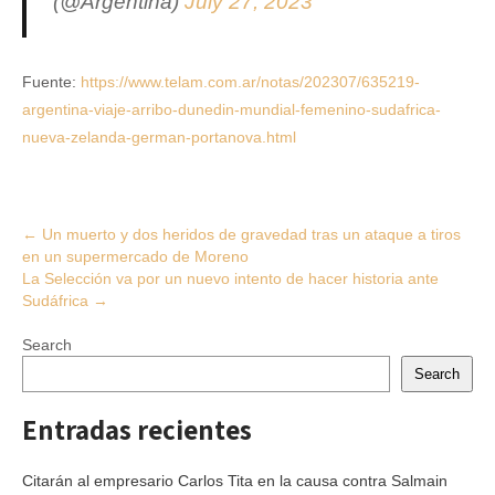
(@Argentina)
July 27, 2023
Fuente:
https://www.telam.com.ar/notas/202307/635219-
argentina-viaje-arribo-dunedin-mundial-femenino-sudafrica-
nueva-zelanda-german-portanova.html
Post
←
Un muerto y dos heridos de gravedad tras un ataque a tiros
en un supermercado de Moreno
navigation
La Selección va por un nuevo intento de hacer historia ante
Sudáfrica
→
Search
Search
Entradas recientes
Citarán al empresario Carlos Tita en la causa contra Salmain