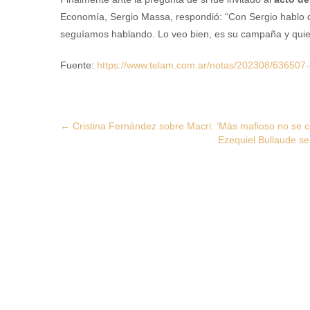
Economía, Sergio Massa, respondió: “Con Sergio hablo di
seguíamos hablando. Lo veo bien, es su campaña y quier
Fuente:
https://www.telam.com.ar/notas/202308/636507-
Post
←
Cristina Fernández sobre Macri: ‘Más mafioso no se c
Ezequiel Bullaude s
navigation