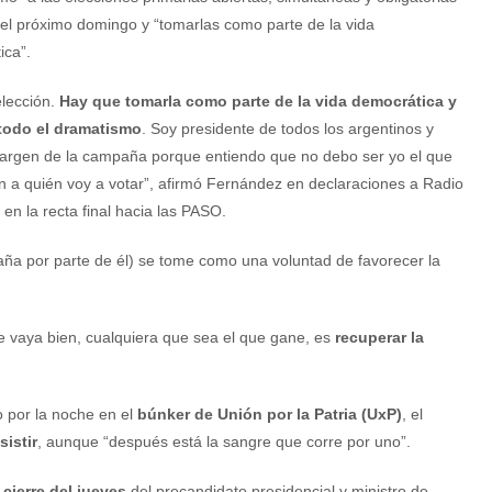
el próximo domingo y “tomarlas como parte de la vida
ica”.
elección.
Hay que tomarla como parte de la vida democrática y
 todo el dramatismo
. Soy presidente de todos los argentinos y
argen de la campaña porque entiendo que no debo ser yo el que
 a quién voy a votar”, afirmó Fernández en declaraciones a Radio
en la recta final hacia las PASO.
aña por parte de él) se tome como una voluntad de favorecer la
 le vaya bien, cualquiera que sea el que gane, es
recuperar la
o por la noche en el
búnker de Unión por la Patria (UxP)
, el
istir
, aunque “después está la sangre que corre por uno”.
 cierre del jueves
del precandidato presidencial y ministro de