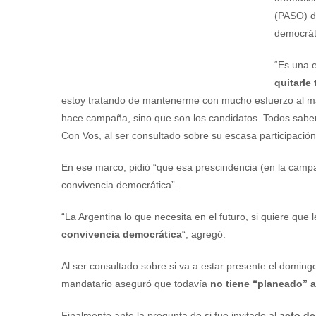
(PASO) d
democrát
“Es una 
quitarle
estoy tratando de mantenerme con mucho esfuerzo al m
hace campaña, sino que son los candidatos. Todos saben
Con Vos, al ser consultado sobre su escasa participación 
En ese marco, pidió “que esa prescindencia (en la camp
convivencia democrática”.
“La Argentina lo que necesita en el futuro, si quiere que
convivencia democrática
“, agregó.
Al ser consultado sobre si va a estar presente el doming
mandatario aseguró que todavía
no tiene “planeado” as
Finalmente ante la pregunta de si fue invitado al
acto de