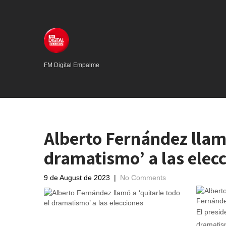
FM Digital Empalme
Alberto Fernández llamó
dramatismo’ a las elec
9 de August de 2023
|
No Comments
Fernánde
El presid
dramatism